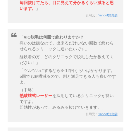
毎回抜けてたら、目に見えて分かるくらい減ると思
います。
」
引用元：
Yahoo!知恵袋
「
VIO脱毛は何回で終わりますか？
痛いのは嫌なので、出来るだけ少ない回数で終わら
せられるクリニックに通いたいです。
経験者の方、どのクリニックで脱毛したか教えてく
ださい！」
「ツルツルにするなら8~12回くらいはかかります。
5回でも結構減るので、割と満足できる人も多いです
よ。
（中略）
熱破壊式レーザー
を採用しているクリニックが良い
ですよ。
即効性があって、みるみる抜けていきます。」
引用元：
Yahoo!知恵袋