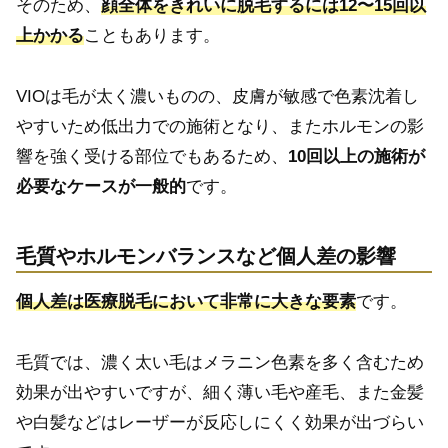
そのため、
顔全体をきれいに脱毛するには12〜15回以
上かかる
こともあります。
VIOは毛が太く濃いものの、皮膚が敏感で色素沈着し
やすいため低出力での施術となり、またホルモンの影
響を強く受ける部位でもあるため、
10回以上の施術が
必要なケースが一般的
です。
毛質やホルモンバランスなど個人差の影響
個人差は医療脱毛において非常に大きな要素
です。
毛質では、濃く太い毛はメラニン色素を多く含むため
効果が出やすいですが、細く薄い毛や産毛、また金髪
や白髪などはレーザーが反応しにくく効果が出づらい