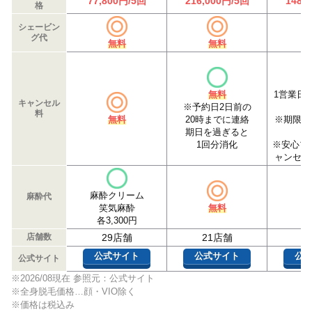
77,800円/5回
216,000円/5回
148,
格
シェービン
グ代
無料
無料
無料
1営業日
キャンセル
※予約日2日前の
料
無料
20時までに連絡
※期限以
期日を過ぎると
1回分消化
※安心プ
ャンセル
麻酔クリーム
麻酔代
笑気麻酔
無料
各3,300円
店舗数
29店舗
21店舗
1
公式サイト
公式サイト
公
公式サイト
※2026/08
現在 参照元：公式サイト
※全身脱毛価格…顔・VIO除く
※価格は税込み