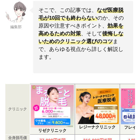
そこで、この記事では、
なぜ医療脱
毛が10回でも終わらない
のか、その
原因や注意すべきポイント、
効果を
編集部
高めるための対策
、そして
後悔しな
いためのクリニック選びのコツ
ま
で、あらゆる視点から詳しく解説し
ます。
クリニック
レジーナクリニック
フレイ
リゼクリニック
全身脱毛価