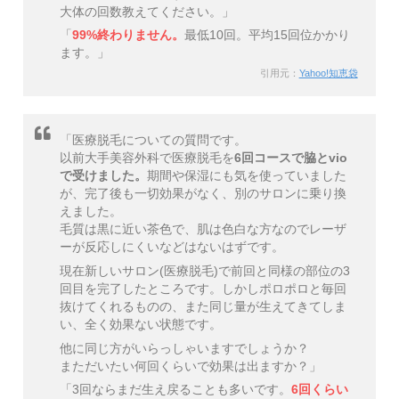
大体の回数教えてください。」
「
99%終わりません。
最低10回。平均15回位かかり
ます。」
引用元：
Yahoo!知恵袋
「医療脱毛についての質問です。
以前大手美容外科で医療脱毛を
6回コースで脇とvio
で受けました。
期間や保湿にも気を使っていました
が、完了後も一切効果がなく、別のサロンに乗り換
えました。
毛質は黒に近い茶色で、肌は色白な方なのでレーザ
ーが反応しにくいなどはないはずです。
現在新しいサロン(医療脱毛)で前回と同様の部位の3
回目を完了したところです。しかしポロポロと毎回
抜けてくれるものの、また同じ量が生えてきてしま
い、全く効果ない状態です。
他に同じ方がいらっしゃいますでしょうか？
まただいたい何回くらいで効果は出ますか？」
「3回ならまだ生え戻ることも多いです。
6回くらい