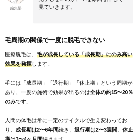
見ていきます。
編集部
毛周期の関係で一度に脱毛できない
医療脱毛は、
毛が成長している「成長期」にのみ高い
効果を発揮
します。
毛には「成長期」「退行期」「休止期」という周期が
あり、一度の施術で効果が出るのは
全体の約15〜20％
のみ
です。
人間の体毛は常に一定のサイクルで生え変わってお
り、
成長期は2〜6年間
続き、
退行期は2〜3週間
、
休止
期は3〜4ヶ月間
続きます。