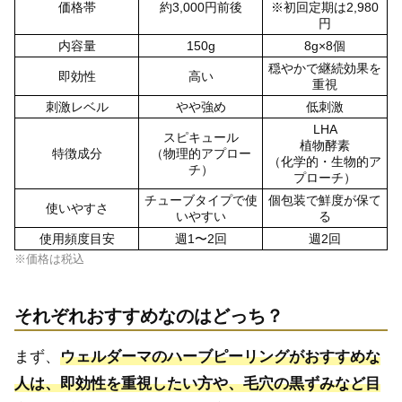
価格帯
約3,000円前後
※初回定期は2,980
円
内容量
150g
8g×8個
穏やかで継続効果を
即効性
高い
重視
刺激レベル
やや強め
低刺激
LHA
スピキュール
植物酵素
特徴成分
（物理的アプロー
（化学的・生物的ア
チ）
プローチ）
チューブタイプで使
個包装で鮮度が保て
使いやすさ
いやすい
る
使用頻度目安
週1〜2回
週2回
※価格は税込
それぞれおすすめなのはどっち？
まず、
ウェルダーマのハーブピーリングがおすすめな
人は、即効性を重視したい方や、毛穴の黒ずみなど目