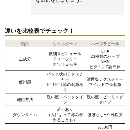
な選択をしましょう。
違いを比較表でチェック！
項目
ウェルダーマ
ハーブラピール
LHA
微細スピキュール
23種類のハーブ
主成分
ティーツリー
NMN
カワラヨモギ
ビタミンC誘導体
パック状のテクスチ
ャー
濃厚なテクスチャー
使用感
ピリピリ感の刺激あ
マイルドで低刺激
り
洗い流すパックタイ
洗い流すピーリング
施術方法
プ
タイプ
若干あり
ダウンタイム
（人によって赤みが
ほぼなし〜1日程度
出ることも）
5,390円