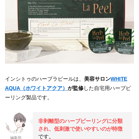
インシトゥのハーブラピールは、
美容サロン
WHITE
AQUA（ホワイトアクア）
が監修
した自宅用ハーブピ
ーリング製品です。
非剥離型のハーブピーリングに分類
され、低刺激で使いやすいのが特徴
です。
編集部