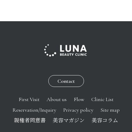
Contact
First Visit
About us
Flow
Clinic List
Reservation/Inquiry
Privacy policy
Site map
親権者同意書
美容マガジン
美容コラム