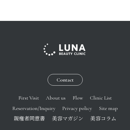
Contact
First Visit
About us
Flow
Clinic List
Reservation/Inquiry
Privacy policy
Site map
親権者同意書
美容マガジン
美容コラム